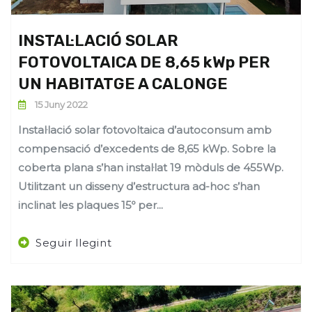
INSTAL·LACIÓ SOLAR
FOTOVOLTAICA DE 8,65 kWp PER
UN HABITATGE A CALONGE
15 Juny 2022
Instal·lació solar fotovoltaica d’autoconsum amb
compensació d’excedents de 8,65 kWp. Sobre la
coberta plana s’han instal·lat 19 mòduls de 455Wp.
Utilitzant un disseny d’estructura ad-hoc s’han
inclinat les plaques 15º per...
Seguir llegint