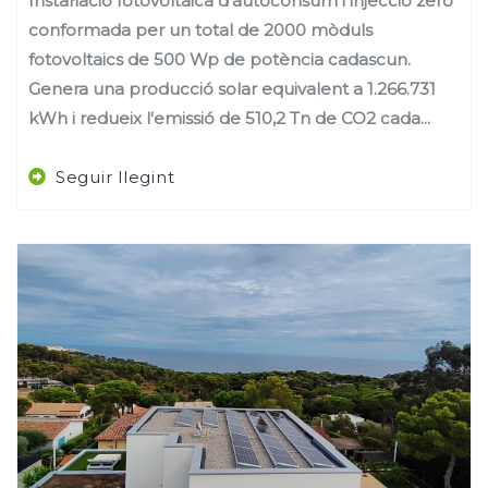
Instal·lació fotovoltaica d'autoconsum i injecció zero
conformada per un total de 2000 mòduls
fotovoltaics de 500 Wp de potència cadascun.
Genera una producció solar equivalent a 1.266.731
kWh i redueix l'emissió de 510,2 Tn de CO2 cada...
Seguir llegint