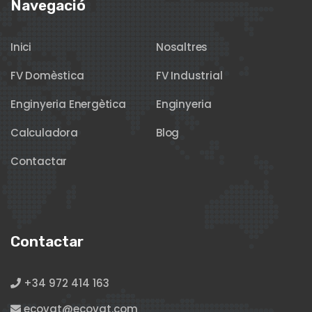
Navegació
Inici
Nosaltres
FV Domèstica
FV Industrial
Enginyeria Energètica
Enginyeria
Calculadora
Blog
Contactar
Contactar
+34 972 414 163
ecovat@ecovat.com