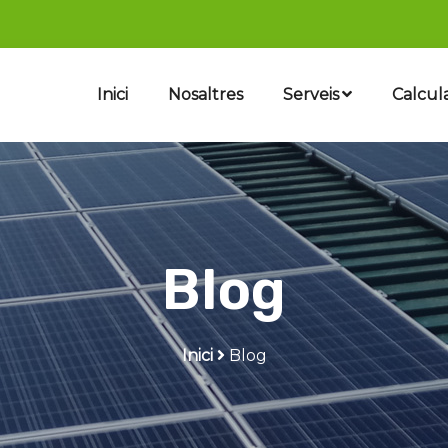
Inici
Nosaltres
Serveis
Calcul
Blog
Inici
Blog