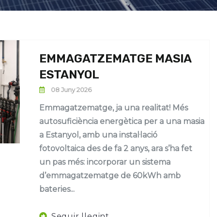
EMMAGATZEMATGE MASIA
ESTANYOL
08 Juny 2026
Emmagatzematge, ja una realitat! Més
autosuficiència energètica per a una masia
a Estanyol, amb una instal·lació
fotovoltaica des de fa 2 anys, ara s’ha fet
un pas més: incorporar un sistema
d’emmagatzematge de 60kWh amb
bateries...
Seguir llegint