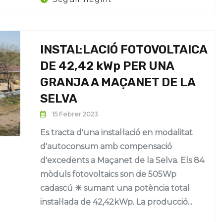
INSTAL·LACIÓ FOTOVOLTAICA
DE 42,42 kWp PER UNA
GRANJA A MAÇANET DE LA
SELVA
15 Febrer 2023
Es tracta d'una instal·lació en modalitat
d'autoconsum amb compensació
d'excedents a Maçanet de la Selva. Els 84
mòduls fotovoltaics son de 505Wp
cadascú ☀ sumant una potència total
instal·lada de 42,42kWp. La producció...