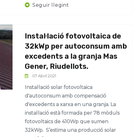
Seguir llegint
Instal·lació fotovoltaica de
32kWp per autoconsum amb
excedents a la granja Mas
Gener, Riudellots.
07 Abril 2021
Instal·lació solar fotovoltaica
d'autoconsum amb compensació
d'excedents a xarxa en una granja. La
instal·lació està formada per 78 mòduls
fotovoltaics de 410Wp que sumen
32kWp. S’estima una producció solar