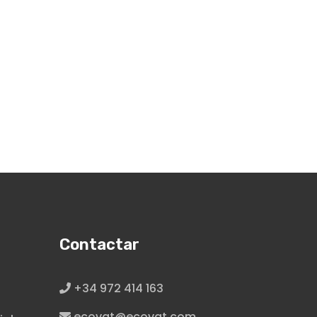
Contactar
+34 972 414 163
ecovat@ecovat.com