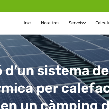
Inici
Nosaltres
Serveis
Calcul
ió d’un sistema d
rmica per calefac
 en un càmping d