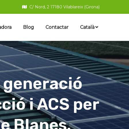
C/ Nord, 2 17180 Vilablareix (Girona)
adora
Blog
Contactar
Català
e generació
ció i ACS per
e Blanes.