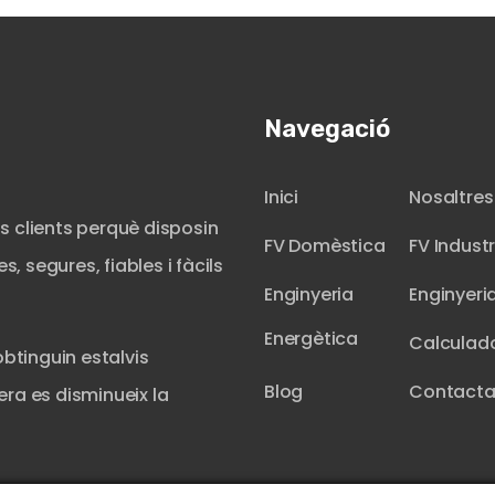
Navegació
Inici
Nosaltres
s clients perquè disposin
FV Domèstica
FV Industr
, segures, fiables i fàcils
Enginyeria
Enginyeri
Energètica
Calculad
obtinguin estalvis
Blog
Contacta
ra es disminueix la
.