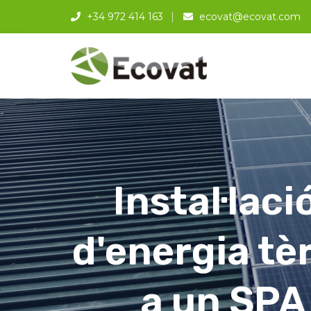
+34 972 414 163
ecovat@ecovat.com
Instal·lac
d'energia tè
a un SPA