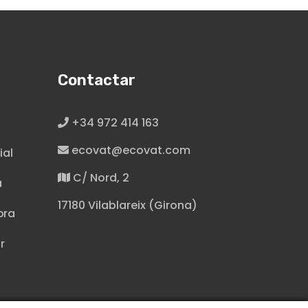
Contactar
+34 972 414 163
ecovat@ecovat.com
ial
C/ Nord, 2
a
17180 Vilablareix (Girona)
ora
r