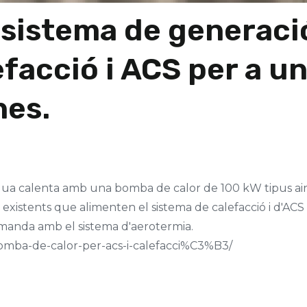
n sistema de generaci
efacció i ACS per a u
nes.
igua calenta amb una bomba de calor de 100 kW tipus air
 existents que alimenten el sistema de calefacció i d'ACS
demanda amb el sistema d'aerotermia.
omba-de-calor-per-acs-i-calefacci%C3%B3/