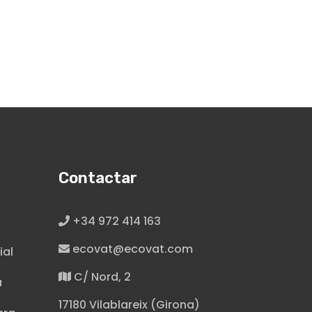
Contactar
+34 972 414 163
ecovat@ecovat.com
ial
C/ Nord, 2
a
17180 Vilablareix (Girona)