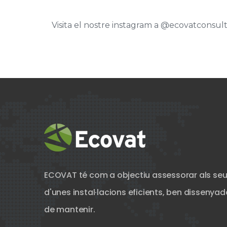
Visita el nostre instagram a @ecovatconsult 
ECOVAT té com a objectiu assessorar als seu
d'unes instal·lacions eficients, ben dissenyades
de mantenir.