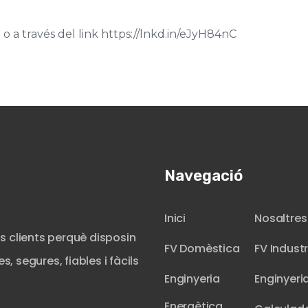
o a través del link https://lnkd.in/eJyH84nC
Navegació
Inici
Nosaltres
s clients perquè disposin
FV Domèstica
FV Industr
, segures, fiables i fàcils
Enginyeria
Enginyeri
Energètica