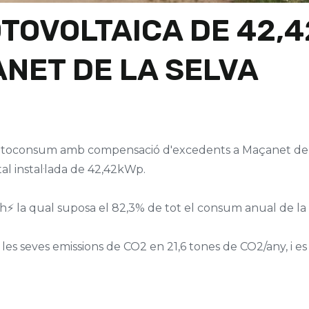
OTOVOLTAICA DE 42,
NET DE LA SELVA
d'autoconsum amb compensació d'excedents a Maçanet de l
l instal·lada de 42,42kWp.
h⚡ la qual suposa el 82,3% de tot el consum anual de la 
les seves emissions de CO2 en 21,6 tones de CO2/any, i es