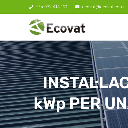
+34 972 414 163
ecovat@ecovat.com
INSTAL·LA
kWp PER UN