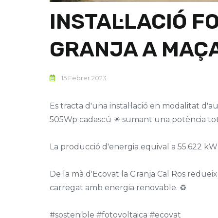
INSTAL·LACIÓ F
GRANJA A MAÇA
15 Febrer 2023
Es tracta d'una instal·lació en modalitat 
505Wp cadascú ☀ sumant una potència tota
La producció d'energia equival a 55.622 kW
De la mà d'Ecovat la Granja Cal Ros redueix 
carregat amb energia renovable. ♻
#sostenible #fotovoltaica #ecovat