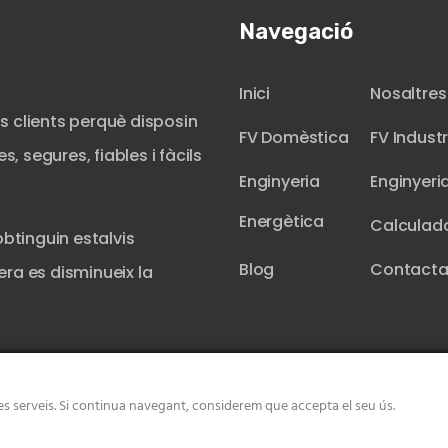
Navegació
Inici
Nosaltres
s clients perquè disposin
FV Domèstica
FV Industr
, segures, fiables i fàcils
Enginyeria
Enginyeri
Energètica
Calculad
obtinguin estalvis
Blog
Contacta
ra es disminueix la
.
tres serveis. Si continua navegant, considerem que accepta el seu ús.
 energètic. | Ecovat - Tots els drets reservats
Nota legal i