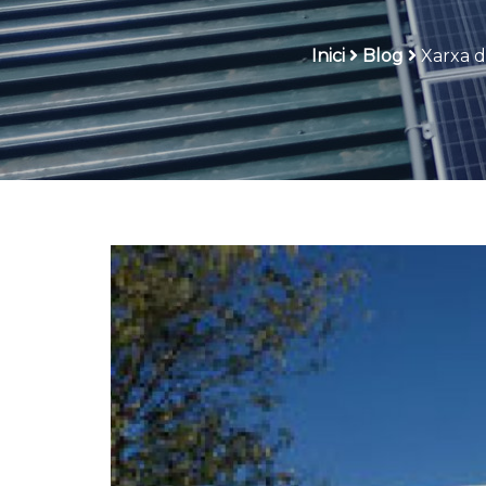
Inici
Blog
Xarxa d