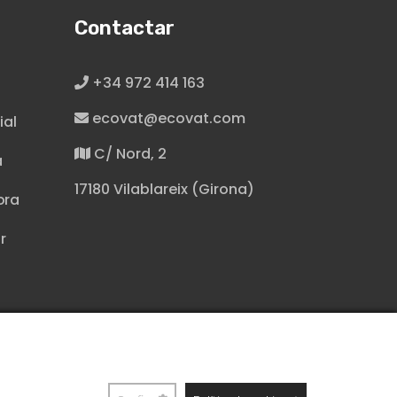
Contactar
+34 972 414 163
ecovat@ecovat.com
ial
C/ Nord, 2
a
17180 Vilablareix (Girona)
ora
r
 política de Cookies