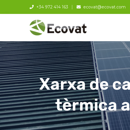
+34 972 414 163
ecovat@ecovat.com
Xarxa de c
tèrmica a