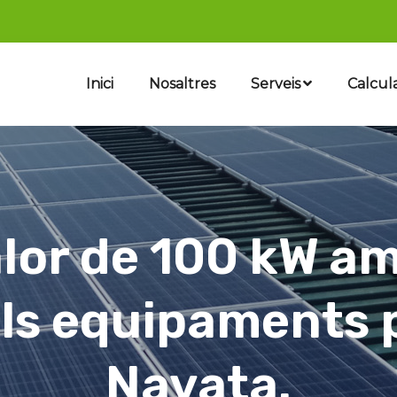
Inici
Nosaltres
Serveis
Calcul
alor de 100 kW a
ls equipaments 
Navata.