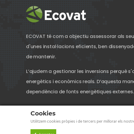
ECOVAT té com a objectiu assessorar als seu
d'unes instal·lacions eficients, ben dissenyades
de mantenir.
L’ajudem a gestionar les inversions perquè s'
energètics i econòmics reals. D’aquesta mane
dependència de fonts energètiques externes
Cookies
Utilitzem cookies pròpies i de tercers per millorar els nos
© 2026 Enginyeria especialitzada en el sector