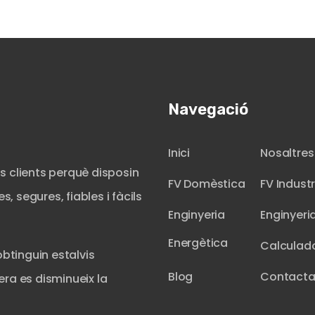
Navegació
Inici
Nosaltres
s clients perquè disposin
FV Domèstica
FV Industr
, segures, fiables i fàcils
Enginyeria
Enginyeri
Energètica
Calculad
obtinguin estalvis
Blog
Contacta
ra es disminueix la
.