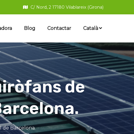
C/ Nord, 2 17180 Vilablareix (Girona)
adora
Blog
Contactar
Català
uiròfans de
Barcelona.
l de Barcelona.