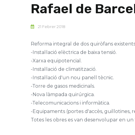
Rafael de Barce
21 Febrer 2018
Reforma integral de dos quiròfans existents 
-Instal·lació elèctrica de baixa tensió.
-Xarxa equipotencial.
-Instal·lació de climatització.
-Instal·lació d'un nou panell tècnic.
-Torre de gasos medicinals.
-Nova làmpada quirúrgica.
-Telecomunicacions i informàtica.
-Equipaments (portes d'accès, guillotines, r
Totes les obres es van desenvolupar en un t