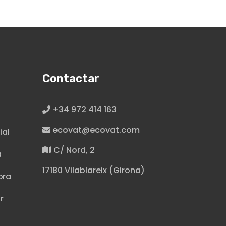
Contactar
+34 972 414 163
ecovat@ecovat.com
ial
C/ Nord, 2
a
17180 Vilablareix (Girona)
ora
r