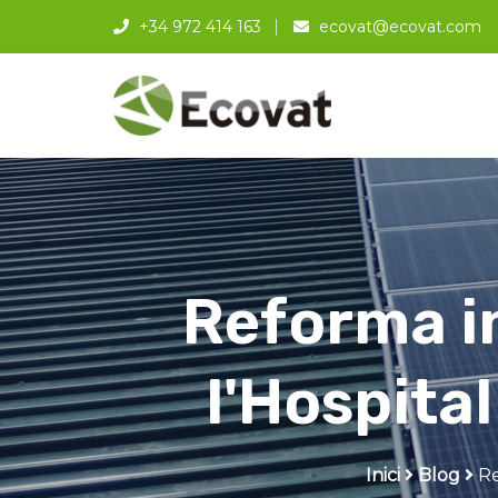
+34 972 414 163
ecovat@ecovat.com
Reforma in
l'Hospita
Inici
Blog
Re